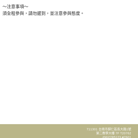
～注意事項～
須全程參與，請勿遲到，並注意參與態度。
711301 台南市歸仁區長大路1號
第二教學大樓 7F T20762
(06)2785123 #7601