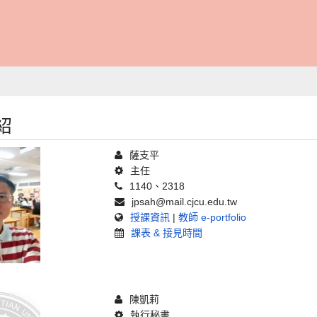
紹
薩支平
主任
1140、2318
jpsah@mail.cjcu.edu.tw
授課資訊
|
教師 e-portfolio
課表 & 接見時間
陳凱莉
執行秘書