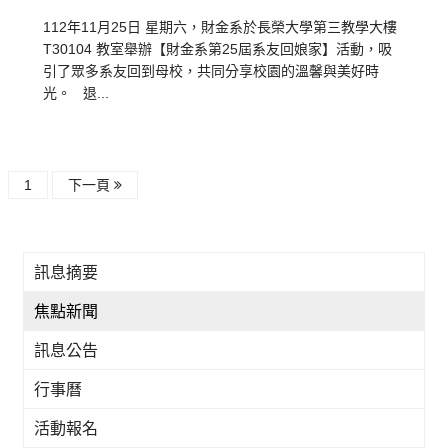
112年11月25日 星期六，財金系於長榮大學第三教學大樓
T30104 教室舉辦【財金系第25屆系友回娘家】活動，吸
引了眾多系友回到母校，共同分享校園的溫馨與美好時
光。 退...
1
下一頁
訊息摘要
焦點新聞
訊息公告
行事曆
活動報名