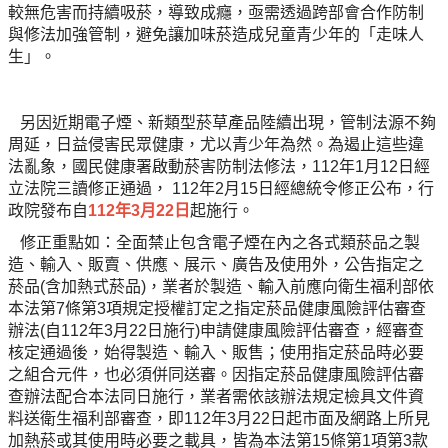
較無危害而持續吸菸，導致成癮，亟需透過跨部會合作防制
與修法加強管制，避免讓加味菸造成兒童青少年的「走味人
生」。
另因近期電子煙、新類型菸草產品陸續出現，管制法源不夠
周延，日益侵害民眾健康，尤以青少年為然。為遏止這些違
法亂象，國民健康署啟動菸害防制法修法，112年1月12日經
立法院三讀修正通過， 112年2月15日經總統令修正公布，行
政院發布自
112年3月22日
起施行。
修正重點如：全面禁止包含電子煙在內之各式類菸品之製
造、輸入、販賣、供應、展示、廣告及使用外，公告指定之
菸品(含加熱式菸品)，業者於製造、輸入前應向衛生福利部依
本法第7條第3項規定授權訂定之指定菸品健康風險評估審查
辦法(自112年3月22日施行)申請健康風險評估審查，經審查
核定通過後，始得製造、輸入、販售；使用指定菸品時必要
之組合元件，也必須併同送審。因指定菸品健康風險評估審
查辦法配合本法同日施行，業者需依該辦法規定檢具文件資
料送衛生福利部審查，即112年3月22日起市面及網路上所見
加熱菸或其使用時必要之載具，皆為本法第15條第1項第3款