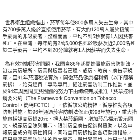
世界衛生組織指出，菸草每年使800多萬人失去生命，其中
有700多萬人緣於直接使用菸草，有大約120萬人屬於接觸二
手菸霧的非吸菸者，整體而言，平均不到5秒就有1人因菸害
死亡。在臺灣，每年約有2萬5,000名死於吸菸及近3,000名死
於二手菸害，平均不到20分鐘就有1人因菸害而失去生命。
為有效控制菸害問題，我國自86年起開始實施菸害防制法，
訂定禁菸場所、菸業與販賣者管理、戒菸、教育、廣告等規
範，至91年菸酒稅法實施，開徵菸品健康福利捐（以下簡稱
菸捐），始有經費「專款專用」挹注菸害防制工作推動。並
於94年與民間反菸團體的努力下由總統完成批准「菸草控制
綱要公約（The Framework Convention on Tobacco
Control，簡稱FCTC）」，依循該公約精神，循序推動各項
防制措施，於96年通過菸害防制法修正(於98年施行)，重大措
施包括調高菸捐20元、擴大禁菸範圍、增加菸品標示警示圖
文、規範菸品陳列展示、限制菸品廣告促銷與贊助，以及申
報菸品成分和毒性資料，同時善用菸捐推動各項健康措施，
這是臺灣菸害防制法的重大變革，與世界同步，也是立法管