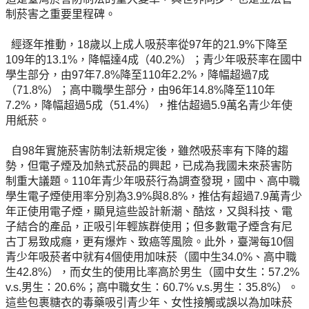
制菸害之重要里程碑。
經逐年推動，18歲以上成人吸菸率從97年的21.9%下降至
109年的13.1%，降幅達4成（40.2%）；青少年吸菸率在國中
學生部分，由97年7.8%降至110年2.2%，降幅超過7成
（71.8%）；高中職學生部分，由96年14.8%降至110年
7.2%，降幅超過5成（51.4%），推估超過5.9萬名青少年使
用紙菸。
自98年實施菸害防制法新規定後，雖然吸菸率有下降的趨
勢，但電子煙及加熱式菸品的興起，已成為我國未來菸害防
制重大議題。110年青少年吸菸行為調查發現，國中、高中職
學生電子煙使用率分別為3.9%與8.8%，推估有超過7.9萬青少
年正使用電子煙，顯見這些設計新潮、酷炫，又與科技、電
子結合的產品，正吸引年輕族群使用；但多數電子煙含有尼
古丁易致成癮，更有爆炸、致癌等風險。此外，臺灣每10個
青少年吸菸者中就有4個使用加味菸（國中生34.0%、高中職
生42.8%），而女生的使用比率高於男生（國中女生：57.2%
v.s.男生：20.6%；高中職女生：60.7% v.s.男生：35.8%）。
這些包裹糖衣的毒藥吸引青少年、女性接觸或誤以為加味菸