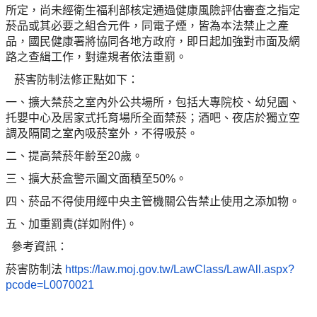
所定，尚未經衛生福利部核定通過健康風險評估審查之指定
菸品或其必要之組合元件，同電子煙，皆為本法禁止之產
品，國民健康署將協同各地方政府，即日起加強對市面及網
路之查緝工作，對違規者依法重罰。
菸害防制法修正點如下：
一、擴大禁菸之室內外公共場所，包括大專院校、幼兒園、
托嬰中心及居家式托育場所全面禁菸；酒吧、夜店於獨立空
調及隔間之室內吸菸室外，不得吸菸。
二、提高禁菸年齡至20歲。
三、擴大菸盒警示圖文面積至50%。
四、菸品不得使用經中央主管機關公告禁止使用之添加物。
五、加重罰責(詳如附件)。
參考資訊：
菸害防制法
https://law.moj.gov.tw/LawClass/LawAll.aspx?
pcode=L0070021