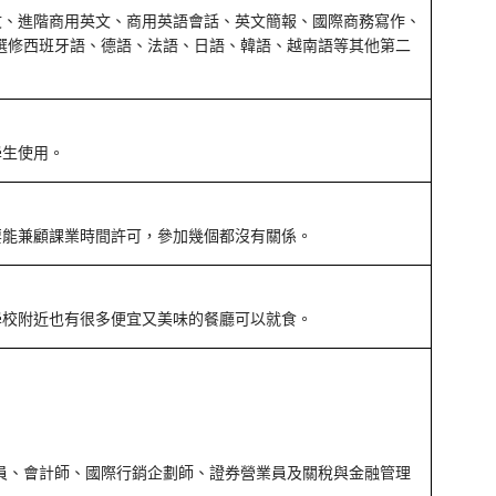
文、進階商用英文、商用英語會話、英文簡報、國際商務寫作、
選修西班牙語、德語、法語、日語、韓語、越南語等其他第二
學生使用。
要能兼顧課業時間許可，參加幾個都沒有關係。
學校附近也有很多便宜又美味的餐廳可以就食。
員、會計師、國際行銷企劃師、證券營業員及關稅與金融管理