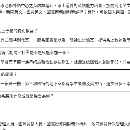
學系必修外語中心之英語課程外，系上還針對英語能力培養，加開商用英
通、新聞英文、國貿英文、國際商務談判等課程；另外，可依個人興趣，
系上專屬的特別教室？
上有二間特別教室：一間系圖書館以及一間師生討論室，提供系上教師及
迎新活動嗎？社團是不是只能參加一個？
系學會有準備一連串的迎新活動歡迎新生。社團是依照個人意願參加，只
吃的問題？
第一宿舍一樓、第三和四宿的地下室都有學生餐廳及美食街，選擇很多，
企系將來進修或就業機會為何？
：
管理人員、國際貿易人員、國際投資與財務分析師、政府經貿行政管理人