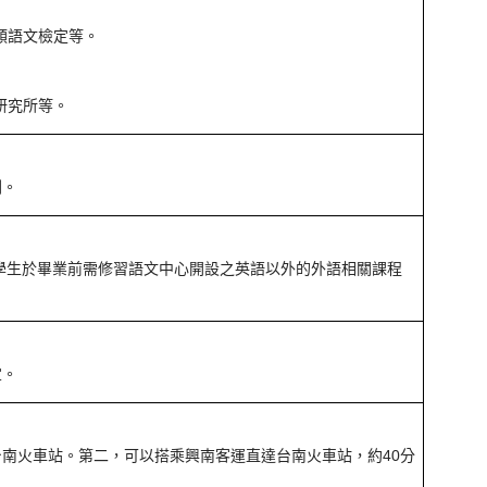
類語文檢定等。
研究所等。
劃。
學生於畢業前需修習語文中心開設之英語以外的外語相關課程
宜。
南火車站。第二，可以搭乘興南客運直達台南火車站，約40分