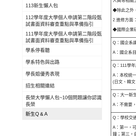
人員等相關
113新生懶人包
◆除此之外
112學年度大學個人申請第二階段甄
2.進修方面
試書面資料審查重點與準備指引
◆國際企業
111學年度大學個人申請第二階段甄
試書面資料審查重點與準備指引
Q：國企系
學系停看聽
A：國企系
學系特色與出路
Q：111
學長姐優秀表現
A：本校統
(日文、韓
招生相關連結
Q：大一新
長榮大學懶人包~10個問題讓你認識
長榮
A：不需要
新生Q & A
Q：學校交
A：第一，
鐘；第三，