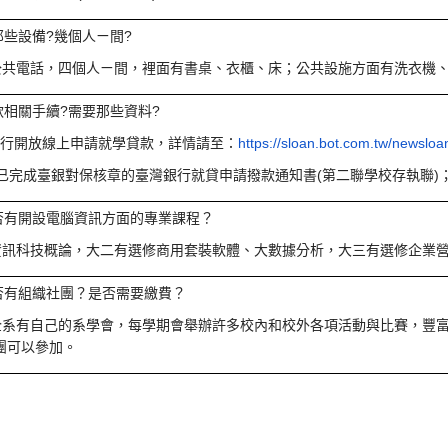
那些設備?幾個人ㄧ間?
公共電話，四個人ㄧ間，裡面有書桌、衣櫃、床；公共設施方面有洗衣機
款相關手續?需要那些資料?
灣銀行開放線上申請就學貸款，詳情請至：
https://sloan.bot.com.tw/newsloa
1)已完成臺銀對保核章的臺灣銀行就貸申請撥款通知書(第二聯學校存執聯)
否有開設電腦資訊方面的專業課程？
資訊科技概論，大二有選修商用套裝軟體、大數據分析，大三有選修企業
否有組織社團？是否需要繳費？
企系有自己的系學會，每學期會舉辦許多校內和校外各項活動與比賽，豐
團可以參加。