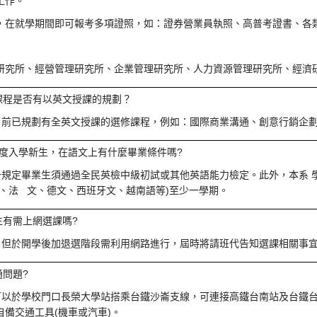
工作。
，在就學期間即可報考多項證照，如：證券營業員執照、高普考證書、各
：
研究所、經營管理研究所、企業管理研究所、人力資源管理研究所、經濟
課程是否有以英文授課的規劃？
目前已規劃有全英文授課的選修課程，例如：國際商業溝通、創意行銷企
學年度入學新生，在語文上有什麼畢業條件嗎?
一規定畢業生須通過全民英檢中級初試或其他英語能力檢定。此外，本系 
文、法 文、德文、西班牙文、越南語等)至少一學期。
生有需上網選課嗎?
，但於開學後加退選階段需利用網路進行，屆時將請班代告知選課相關事
通問題?
可以於學校門口長榮大學站搭乘台鐵沙崙支線，可連接高鐵台南站及台鐵台
自備交通工具(機車或汽車)。