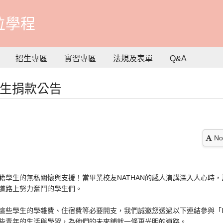
位學程
招生專區
實習專區
法規及表單
Q&A
學生捐款公告
No
籍學生的無私關懷與支援！當畢業校友NATHAN的感人演講深入人心時
道路上努力奮鬥的學生們。
這些學生的學雜費、住宿費等必要開支，我們誠邀您透過以下連結參與「I
些青年的生活與學習，為他們的未來鋪就一條更光明的道路。