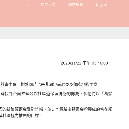
:::
長榮大學
網站導覽
English
2023/11/22 下午 03:46:00
本計畫主角，樹薯同時也是非洲坦尚尼亞及蒲隆地的主食。
便尋找到台南左鎮公館社區還保留洗粉的傳統，但他們以「葛鬱
的新鮮葛鬱金敲碎洗粉，並DIY 體驗由葛鬰金粉製成的雪花糬
左鎮社區極力推廣的目標！