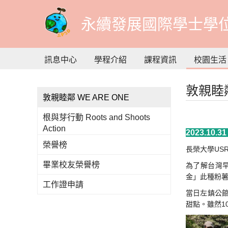
到
主
永續發展國際學士學
要
內
容
訊息中心
學程介紹
課程資訊
校園生活
敦親睦鄰
敦親睦鄰 WE ARE ONE
根與芽行動 Roots and Shoots
Action
2023.10
榮譽榜
長榮大學US
畢業校友榮譽榜
為了解台灣
金」此種粉
工作證申請
當日左鎮公館
甜點。雖然1