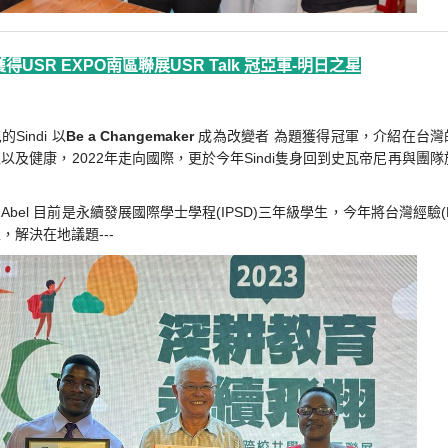
獲得USR EXPO南區聯展USR Talk 冠亞軍-明日之星
Sindi 以
Be a Changemaker
成為改變者 為題獲得冠軍，介紹在台灣的
以及健康，2022年走向國際，更於今年Sindi隻身回到史瓦帝尼再與團
el 目前是永續發展國際學士學程(IPSD)三年級學生，今年將台灣經驗(Key hol
，解決在地議題---