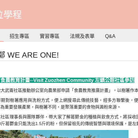
位學程
招生專區
實習專區
法規及表單
Q&A
 WE ARE ONE!
.31 食農教育計畫─Visit Zuozhen Community 左鎮公館社區參訪
R大武崙社區推動辦公室向農業部申請「食農教育推廣計畫」，以樹薯作
早期對樹薯應用與洗粉方式，便上網搜尋此傳統技藝，經多方聯繫後，
薯為重要發展產業，與樹薯不同，是聚落重要的食物與澱粉來源。
社區理事長與團隊夥伴，帶大家了解葛鬰金的種植與飲食方式，將採收回
0斤葛鬱金只能洗出1.5斤的粉，但保留祖先的傳統智慧與環境保護，是