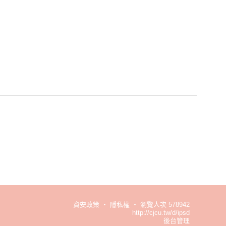
資安政策
‧
隱私權
‧
瀏覽人次 578942
http://cjcu.tw/d/ipsd
後台管理