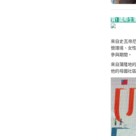
賀! 國際生
來自史瓦帝尼的
懷環境、女性
參與期間。
來自蒲隆地的Ab
他的母國社區