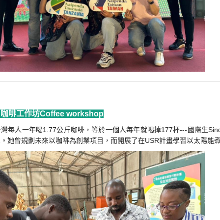
11 咖啡工作坊Coffee workshop
灣每人一年喝1.77公斤咖啡，等於一個人每年就喝掉177杯---國際生S
。她曾規劃未來以咖啡為創業項目，而開展了在USR計畫學習以太陽能煮咖