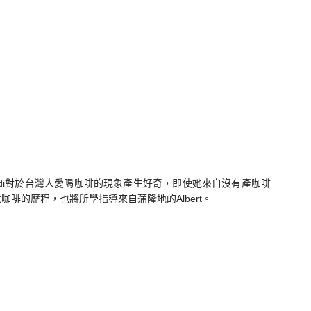
indi對於台灣人愛喝咖啡的現象產生好奇，即使她來自沒有產咖啡
啡的歷程，也將所學指導來自蒲隆地的Albert。