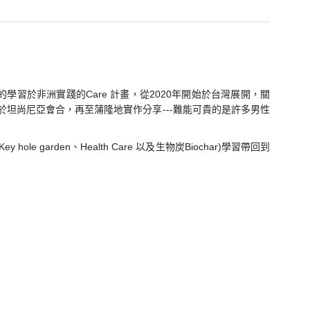
學習於非洲實踐的Care 計畫，從2020年開始於台灣展開，關
隊於坦尚尼亞會合，再至蒲隆地實作分享---難能可貴的是許多男性
e garden、Health Care 以及生物炭Biochar)學習帶回到