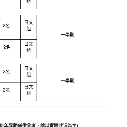
組
日文
2
名
組
一學期
日文
2
名
組
日文
2
名
組
一學期
日文
2
名
組
容每年異動僅供參考，請以實際狀況為主)