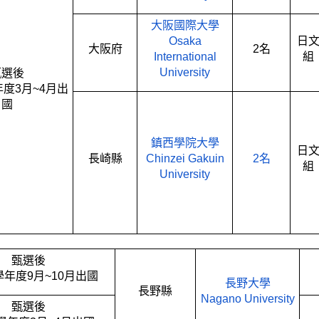
大阪國際大學
Osaka
日
大阪府
2
名
International
組
University
甄選後
年度
3
月
~4
月出
國
鎮西學院
大學
日
長崎縣
Chinzei Gakuin
2
名
組
University
甄選後
學年度
9
月
~10
月出國
長野大學
長野縣
Nagano University
甄選後