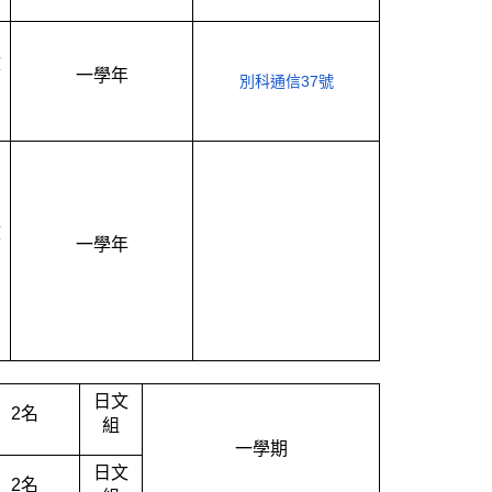
文
一學年
別科通信37號
文
一學年
日文
2
名
組
一學期
日文
2
名