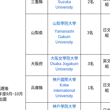
三重縣
Suzuka
2
名
組
University
山梨學院大學
日
Yamanashi
山梨県
3
名
組
Gakuin
University
大阪女學院大學
英
大阪府
Osaka Jogakuin
3
名
組
University
神戶國際大學
Kobe
日
兵庫縣
1
名
甄選後
international
組
年度
9
月
~10
月
University
出國
神戶學院大學