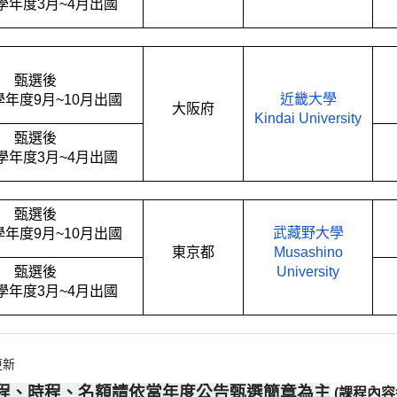
學年度
3
月
~4
月出國
甄選後
近畿大學
學年度
9
月
~10
月出國
大阪府
Kindai University
甄選後
學年度
3
月
~4
月出國
甄選後
武藏野大學
學年度
9
月
~10
月出國
東京都
Musashino
甄選後
University
學年度
3
月
~4
月出國
1更新
程、時程、名額請依當年度公告甄選簡章為主
(課程內