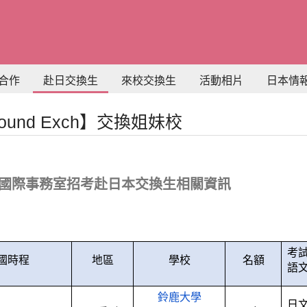
合作
赴日交換生
來校交換生
活動相片
日本情
bound Exch】交換姐妹校
國際事務室招考赴日本交換生相關資訊
考
國時程
地區
學校
名額
語
鈴鹿大學
日