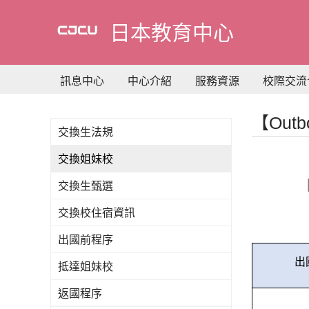
到
主
日本教育中心
要
內
容
訊息中心
中心介紹
服務資源
校際交流
【Out
交換生法規
交換姐妹校
交換生甄選
交換校住宿資訊
出國前程序
出
抵達姐妹校
返國程序