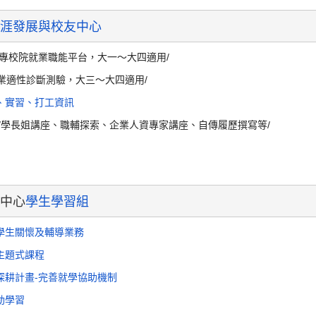
涯發展與校友中心
大專校院就業職能平台，大一～大四適用/
業適性診斷測驗，大三～大四適用/
、實習、打工資訊
/學長姐講座、職輔探索、企業人資專家講座、自傳履歷撰寫等/
中心
學生學習組
學生關懷及輔導業務
主題式課程
深耕計畫-完善就學協助機制
動學習