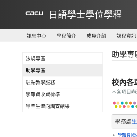
到
主
日語學士學位學程
要
內
容
訊息中心
學程簡介
成員介紹
課程資訊
助學專
法規專區
助學專區
校內各
駐點教學服務
＊各項目辦
學雜費收費標準
畢業生流向調查結果
學務處
生
學雜費減