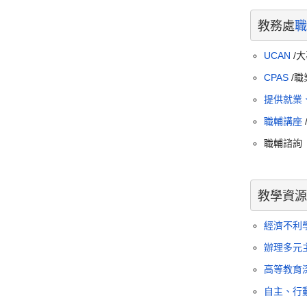
教務處
職
UCAN
/
CPAS
/職
提供就業
職輔講座
職輔諮詢
教學資源
經濟不利
辦理多元
高等教育
自主、行