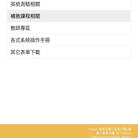
英檢測驗相關
補救課程相關
教師專區
各式系統操作手冊
其它表單下載
71101 台南市歸仁區長大路1號
第三教學大樓 5F T30519
(06)2785123 #5051~#5052