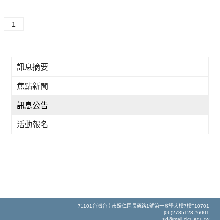
1
訊息摘要
焦點新聞
訊息公告
活動報名
71101台灣台南市歸仁區長榮路1號第一教學大樓7樓T10701
(06)2785123 #6001
sid@mail.cjcu.edu.tw