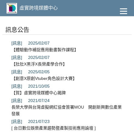
到
主
虛實跨境媒體中心
要
內
容
訊息公告
[訊息]
2025/02/07
【體驗動作補捉應用動畫製作課程】
[訊息]
2025/02/07
【肚肚X黑浮X長榮產學合作】
[訊息]
2025/02/05
【創意X原創Vtuber角色設計大賽】
[訊息]
2021/10/05
【賀】虛實跨境媒體中心揭牌
[訊息]
2021/07/24
長榮大學與台灣虛擬網紅協會簽署MOU 開創新興數位產業
發展
[訊息]
2021/07/23
[ 台日數位娛樂產業趨勢暨產製技術應用論壇 ]