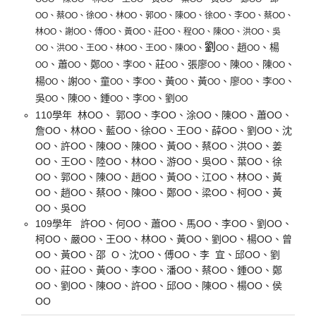
OO
、蔡
OO
、徐
OO
、林
OO
、郭
OO
、陳
OO
、徐
OO
、李
OO
、蔡
OO
、
林
OO
、謝
OO
、傅
OO
、黃
OO
、莊
OO
、程
OO
、陳
OO
、洪
OO
、吳
劉
、
趙
楊
OO
、洪
OO
、王
OO
、林
OO
、王
OO
、陳
OO
、
OO
、
OO
、
、
、
、
、
、
、
、
蕭
鄭
李
莊
張廖
陳
陳
OO
OO
OO
OO
OO
OO
OO
OO
、
、
、
、
、
、
、
、
楊
謝
童
李
黃
黃
廖
李
OO
OO
OO
OO
OO
OO
OO
OO
、陳
、
、
、
吳
鍾
李
劉
OO
OO
OO
OO
OO
110學年 林OO、 郭OO、李OO、涂OO、陳OO、蕭OO、
詹OO、林OO、藍OO、徐OO、王OO、薛OO、劉OO、沈
OO、許OO、陳OO、陳OO、黃OO、蔡OO、洪OO、姜
OO、王OO、陸OO、林OO、游OO、吳OO、葉OO、徐
OO、郭OO、陳OO、趙OO、黃OO、江OO、林OO、黃
OO、趙OO、蔡OO、陳OO、鄭OO、梁OO、柯OO、黃
OO、吳OO
109學年 許OO、何OO、蕭OO、馬OO、李OO、劉OO、
柯OO、嚴OO、王OO、林OO、黃OO、劉OO、楊OO、曾
OO、黃OO、邵 O、沈OO、傅OO、李 宜、邱OO、劉
OO、莊OO、黃OO、李OO、潘OO、蔡OO、鍾OO、鄭
OO、劉OO、陳OO、許OO、邱OO、陳OO、楊OO、侯
OO