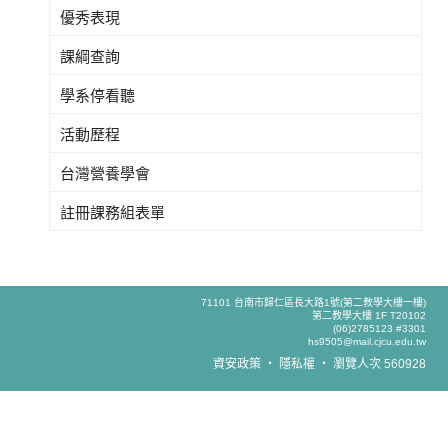
優秀表現
課綱查詢
學系停看聽
活動歷程
台灣營養學會
註冊課務組表單
71101 台南市歸仁區長大路1號(第二教學大樓一樓)
第二教學大樓 1F T20102
(06)2785123 #3301
hs9505@mail.cjcu.edu.tw
資安政策
‧
隱私權
‧
瀏覽人次 560928