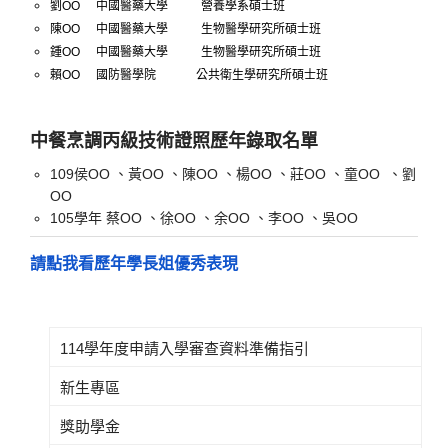
劉
OO
中國醫藥大學
營養學系碩士班
陳
OO
中國醫藥大學
生物醫學研究所
碩士班
鍾
OO
中國醫藥大學
生物醫學研究所
碩士班
賴
OO
國防醫學院
公共衛生學研究所碩士班
中餐烹調丙級技術證照歷年錄取名單
109侯OO 、黃OO 、陳OO 、楊OO 、莊OO 、童OO 、劉
OO
105學年 蔡OO 、徐OO 、余OO 、李OO 、吳OO
請點我看歷年學長姐優秀表現
114學年度申請入學審查資料準備指引
新生專區
獎助學金