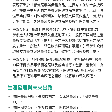
表現著重於「營養照護與保健食品」之探討，並結合教授課
程，提供學生各面向之營養與保健食品專業學習，培育「具
備專業倫理、訓練團隊精神、培養研究與實作能力、養成終
身學習能量」之營養師及保健食品開發與管理專業人才。
學系特色2 - 拓展社區營養教育活動，提升師生實務能力：
學系進入鄰近社區及深入偏遠地區，對一般民眾與團體之營
養與食安教育活動，提升同學之學習經驗也增加學系之曝光
度；此外，亦融入「綠色飲食與環境」議題，引導學生設計
環境友善餐食與營養教育活動，教學符合國家發展目標。
學系特色3 - 加強證照輔導與職場銜接：學系積極進行營養
師與保健食品等相關證照以及就業輔導，包括：營養師、食
品安全管制系統 (HACCP)認證、保健食品初級工程師、食
品品保工程師等專業課程之開設，並將業師導入課程。
生涯發展與未來出路
擔任醫療院所、長照機構之「臨床營養師」,「團膳營養
師」。
擔任團膳公司、學校機關之「團膳營養師」。