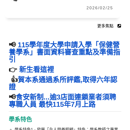
2026/02/25
更多焦點
📢
115學年度大學申請入學「保健營
養學系」書面資料審查重點及準備指
引
👉
新生看這裡
👍
賀本系通過系所評鑑,取得六年認
證
📢
食安新制...逾3店面連鎖業者須聘
專職人員 最快115年7月上路
學系特色
學系特色1 - 發展「全人營養照顧」特色：學系教師之專業