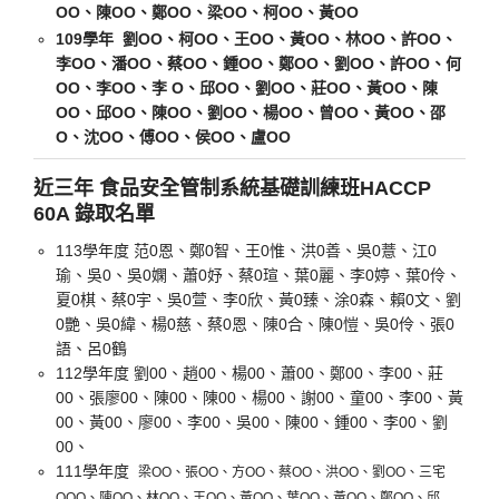
OO、陳OO、鄭OO、梁OO、柯OO、黃OO
109學年 劉OO、柯OO、王OO、黃OO、林OO、許OO、
李OO、潘OO、蔡OO、鍾OO、鄭OO、劉OO、許OO、何
OO、李OO、李 O、邱OO、劉OO、莊OO、黃OO、陳
OO、邱OO、陳OO、劉OO、楊OO、曾OO、黃OO、邵
O、沈OO、傅OO、侯OO、盧OO
近三年 食品安全管制系統基礎訓練班HACCP
60A 錄取名單
113學年度 范0恩、鄭0智、王0惟、洪0善、吳0薏、江0
瑜、吳0、吳0嫻、蕭0妤、蔡0瑄、葉0麗、李0婷、葉0伶、
夏0棋、蔡0宇、吳0萱、李0欣、黃0臻、涂0森、賴0文、劉
0艷、吳0緯、楊0慈、蔡0恩、陳0合、陳0愷、吳0伶、張0
語、呂0鶴
112學年度 劉00、趙00、楊00、蕭00、鄭00、李00、莊
00、張廖00、陳00、陳00、楊00、謝00、童00、李00、黃
00、黃00、廖00、李00、吳00、陳00、鍾00、李00、劉
00、
111學年度
梁
OO
、張
OO
、方
OO
、蔡
OO
、洪
OO
、劉
OO
、三宅
OOO
、陳
OO
、林
OO
、王
OO
、
黃
OO
、葉
OO
、黃
OO
、鄭
OO
、邱