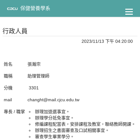
到
主
保健營養學系
要
內
容
行政人員
2023/11/13 下午 04:20:00
姓名
張瀚宗
職稱
助理管理師
分機
3301
mail
changht@mail.cjcu.edu.tw
專長 / 職掌
辦理加退選事宜。
辦理學分抵免事宜。
修編課程配當表，安排課程及教室，聯絡教師開課。
辦理招生之書面審查及口試相關事宜。
審查學生畢業學分。