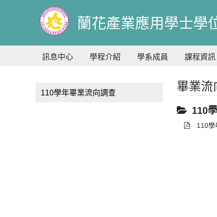
到
主
蘭花產業應用學士學
要
內
容
訊息中心
學程介紹
學系成員
課程資訊
畢業流
110學年畢業流向調查
11
110