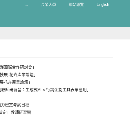
:::
長榮大學
網站導覽
English
保護國際合作研討會」
科技展-花卉產業論壇」
蘭展花卉產業論壇」
暑期教師研習營：生成式AI × 行銷企劃工具表單應用」
劃能力檢定考試日程
力檢定」教師研習營