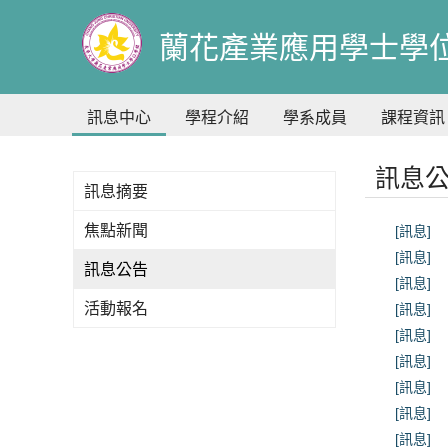
到
主
蘭花產業應用學士學
要
內
容
訊息中心
學程介紹
學系成員
課程資訊
訊息
訊息摘要
焦點新聞
[訊息]
[訊息]
訊息公告
[訊息]
活動報名
[訊息]
[訊息]
[訊息]
[訊息]
[訊息]
[訊息]