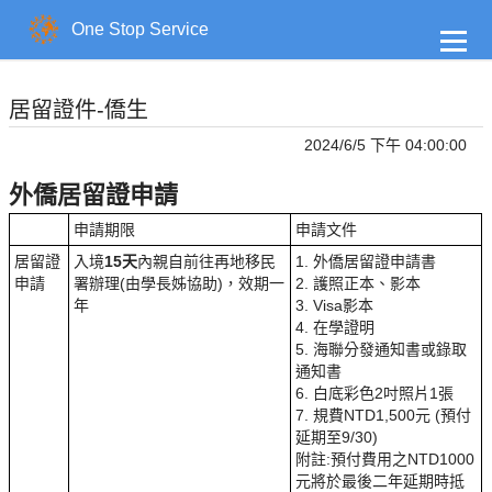
到
主
One Stop Service
要
內
容
居留證件-僑生
2024/6/5 下午 04:00:00
外僑居留證申請
申請期限
申請文件
居留證
入境
15天
內親自前往再地移民
1. 外僑居留證申請書
申請
署辦理(由學長姊協助)，效期一
2. 護照正本、影本
年
3. Visa影本
4. 在學證明
5. 海聯分發通知書或錄取
通知書
6. 白底彩色2吋照片1張
7. 規費NTD1,500元 (預付
延期至9/30)
附註:預付費用之NTD1000
元將於最後二年延期時抵