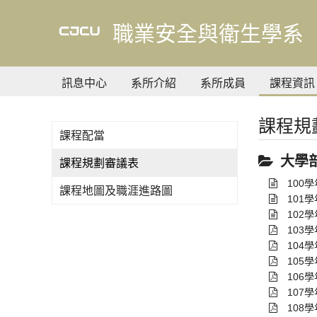
到
主
職業安全與衛生學系
要
內
容
訊息中心
系所介紹
系所成員
課程資訊
課程規
課程配當
大學
課程規劃審議表
100
課程地圖及職涯進路圖
101
102
103
104
105
106
107
108