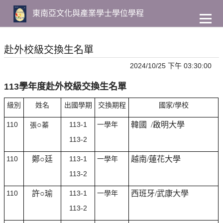
到
主
東南亞文化與產業學士學位學程
要
內
容
赴外校級交換生名單
2024/10/25 下午 03:30:00
113學年度赴外校級交換生名單
級別
姓名
出國學期
交換期程
國家/學校
110
○
113-1
一學年
韓國 /啟明大學
張
蓁
113-2
110
鄭○廷
113-1
一學年
越南/蓮花大學
113-2
110
許○瑜
113-1
一學年
西班牙/武康大學
113-2