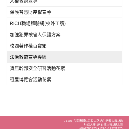
人權教育宣導
保護智慧財產權宣導
RICH職場體驗網(校外工讀)
加強犯罪被害人保護方案
校園著作權百寶箱
法治教育宣導專區
賃居幹部安全研習活動花絮
租屋博覽會活動花絮
71101 台南市歸仁區長大路1號 (行政大樓1樓)
行政大樓 1F 行政大樓1樓北側
(06)2785123 #1226~1232/1225