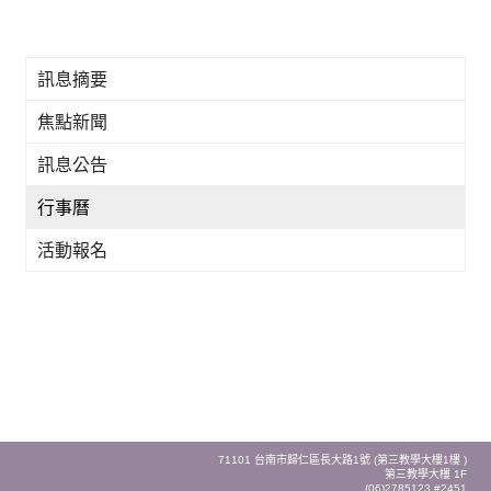
訊息摘要
焦點新聞
訊息公告
行事曆
活動報名
71101 台南市歸仁區長大路1號 (第三教學大樓1樓 )
第三教學大樓 1F
(06)2785123 #2451