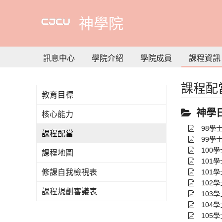
到
主
神學院
要
內
容
訊息中心
學院介紹
學院成員
課程資訊
課程配
教育目標
神學
核心能力
98學
課程配當
99學
100
課程地圖
101
修課自我檢視表
101
102
課程規劃審議表
103
104
105