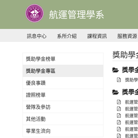
到
主
航運管理學系
要
內
容
訊息中心
系所介紹
課程資訊
服務資源
獎助學
獎助學金榜單
獎學
獎助學金專區
獎助學
優良事蹟
獎學
證照榜單
航運管
營隊及參訪
航運管
航運管
其他活動
航運管
航運管
畢業生流向
航運管