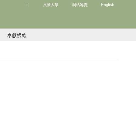
:::
長榮大學
網站導覽
English
奉獻捐款