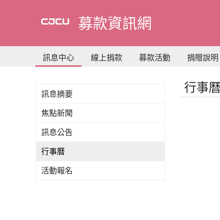
到
主
募款資訊網
要
內
容
訊息中心
線上捐款
募款活動
捐贈說明
行事
訊息摘要
焦點新聞
訊息公告
行事曆
活動報名