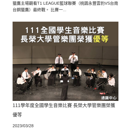
獵鷹主場觀看T1 LEAGUE籃球聯賽（桃園永豐雲豹VS台南
台鋼獵鷹）最終戰。 比賽一...
111學年度全國學生音樂比賽 長榮大學管樂團榮獲
優等
2023/03/28