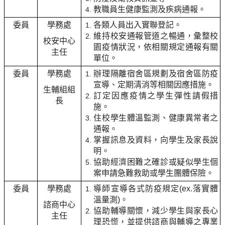
教職員生健康監測及疾病通報。
委員
學務處
各類人員出入實聯登記。
維持校安通報管道之暢通，彙整校
校安中心
園疫情狀況，依相關規定通報有關
主任
單位。
委員
學務處
辦理隔離宿舍區規劃及宿舍區防疫
宣導、定期清消等相關因應措施。
生輔組組
訂定因應疫情之學生彈性請假措
長
施。
住校學生體溫監測、健康異常者之
通報。
掌握訊息及資料，向學生及家長說
明。
協助經濟困難之確診或疑似學生個
案申請急難救助或學生團體保險。
委員
學務處
導師宣導各式防疫規定(ex.落實體
溫量測)。
諮商中心
協助輔導關懷，減少學生與家長心
主任
理恐慌，並提供諮商與輔導之專業