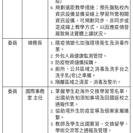
疫)
規劃遠距教學措施：預先盤點校內
資訊設備並備妥線上學習所需相關
資訊設備，可規劃同步、非同步或
混成線上教學方式，以因應疫情發
展致無法實體上課狀況。
委員
總務長
隨疫情變化加強環境衛生及消毒作
業。
外包人員健康監測管控。
防疫物資儲備採購。
廁所、公共區域之消毒及洗手台之
洗手乳(皂)之準備。
隔離區域之清潔、消毒及警示。
委員
國際事務
掌握學生赴海外交換學習等名單，
室 主任
出國前告知須知事項及回國返校之
通報作業。
協助境外生防疫宣導及個案家屬連
繫。
教師及學生出國實習、交換留學、
學術交流等之通報及管理。