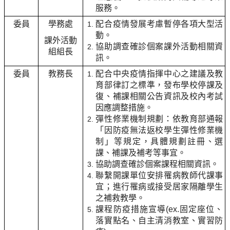
服務。
委員
學務處
配合疫情發展考慮暫停各項大型活
動。
課外活動
協助調查確診個案課外活動相關資
組組長
訊。
委員
教務長
配合中央疫情指揮中心之建議及教
育部律訂之標準，發布學校停課及
復、補課相關公告資訊及校內考試
因應調整措施。
彈性修業機制規劃：依教育部通報
「因防疫無法返校學生彈性修業機
制」等規定，具體規劃註冊、選
課、補課及補考等事宜。
協助調查確診個案課程相關資訊。
聯繫開課單位安排罹病教師代課事
宜；進行罹病或接受居家隔離學生
之補救教學。
課程防疫措施宣導(ex.固定座位、
落實點名、自主清消教室、實習防