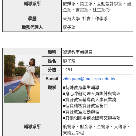
輔導系所
數媒系、資工系、互動設計學系、國
企系、書畫系、社工系/所
學歷
東海大學 社會工作學系
職務代理人
廖子瑄
職稱
資源教室輔導員
姓名
廖子瑄
分機
1281
E-mail
zihsguan@mail.cjcu.edu.tw
職掌
■特殊教育學生輔導
■身心障礙助理人員訓練與管理
■資源教室輔導員人事費業務
■個資稽核資源教室窗口
■資源教室活動辦理
■其他相關事務及臨時交辦事項
輔導系所
航管系、財金系、企管系、大傳系、
東南亞學程