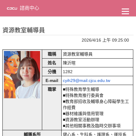
到
主
諮商中心
要
內
容
資源教室輔導員
2026/4/16 上午 09:25:00
職稱
資源教室輔導員
姓名
陳沂暄
分機
1282
E-mail
cyih29@mail.cjcu.edu.tw
職掌
■特殊教育學生輔導
■特殊教育推行委員會
■教育部招收及輔導身心障礙學生工
作經費
■器材維護與借用管理
■資源教室活動辦理
■其他相關事務及臨時交辦事項
輔導系所
健心系、生科系、護理系、運技系