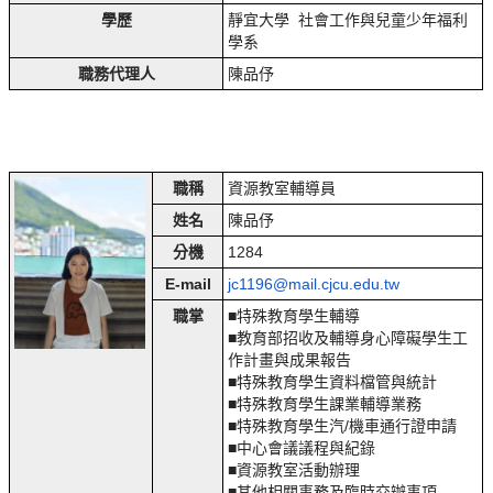
學歷
靜宜大學 社會工作與兒童少年福利
學系
職務代理人
陳品伃
職稱
資源教室輔導員
姓名
陳品伃
分機
1284
E-mail
jc1196@mail.cjcu.edu.tw
職掌
■特殊教育學生輔導
■教育部招收及輔導身心障礙學生工
作計畫與成果報告
■特殊教育學生資料檔管與統計
■特殊教育學生課業輔導業務
■特殊教育學生汽/機車通行證申請
■中心會議議程與紀錄
■資源教室活動辦理
■其他相關事務及臨時交辦事項