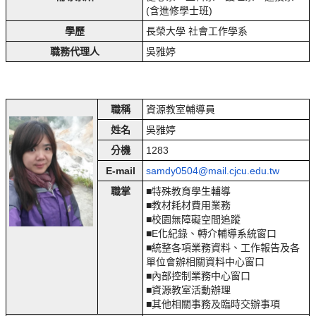
(含進修學士班)
學歷
長榮大學 社會工作學系
職務代理人
吳雅婷
職稱
資源教室輔導員
姓名
吳雅婷
分機
1283
E-mail
samdy0504@mail.cjcu.edu.tw
職掌
■特殊教育學生輔導
■教材耗材費用業務
■校園無障礙空間追蹤
■E化紀錄、轉介輔導系統窗口
■
統整各項業務資料、工作報告及各
單位會辦相關資料中心窗口
■
內部控制業務中心窗口
■資源教室活動辦理
■其他相關事務及臨時交辦事項