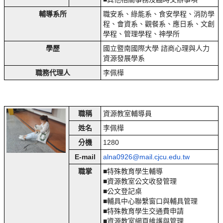
輔導系所
職安系、綠能系、食安學程、消防學
程、會資系、觀餐系、應日系、文創
學程、管理學程、神學所
學歷
國立暨南國際大學 諮商心理與人力
資源發展學系
職務代理人
李佩樺
職稱
資源教室輔導員
姓名
李佩樺
分機
1280
E-mail
alna0926@mail.cjcu.edu.tw
職掌
■特殊教育學生輔導
■資源教室公文收發管理
■公文登記桌
■輔具中心聯繫窗口與輔具管理
■特殊教育學生交通費申請
■資源教室網頁維護與管理