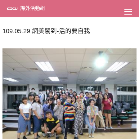
到
主
課外活動組
要
內
容
109.05.29 網美駕到-活的要自我