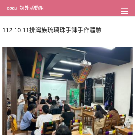
到
主
課外活動組
要
內
容
112.10.11排灣族琉璃珠手鍊手作體驗