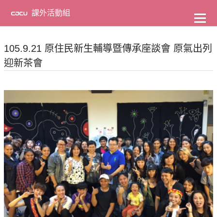
到
主
課外活動組
要
內
容
105.9.21 原住民新生輔導暨傳承座談會 原氣出列
迎新茶會