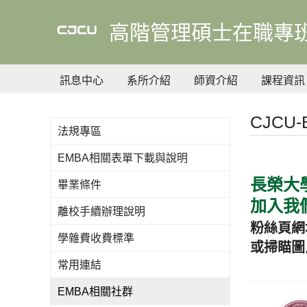
到
主
高階管理碩士在職專班(
要
內
容
訊息中心
系所介紹
師資介紹
課程資訊
CJCU
法規專區
EMBA相關表單下載與說明
長榮大
畢業條件
加入我們
離校手續辦理說明
粉絲頁網
學雜費收費標準
或掃瞄圖片
常用連結
EMBA相關社群