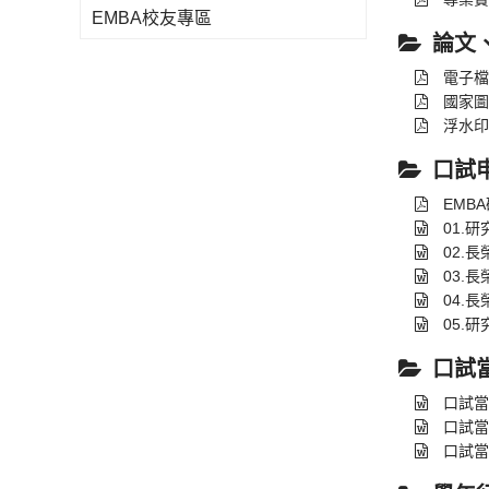
EMBA校友專區
論文
電子檔
國家圖
浮水印
口試
EMB
01.
02.
03.
04.
05.
口試
口試當
口試當
口試當