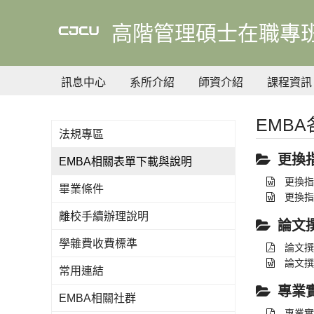
到
主
高階管理碩士在職專班(
要
內
容
訊息中心
系所介紹
師資介紹
課程資訊
EMB
法規專區
更換
EMBA相關表單下載與說明
更換指
畢業條件
更換指
離校手續辦理說明
論文
學雜費收費標準
論文撰
論文撰
常用連結
專業
EMBA相關社群
專業實