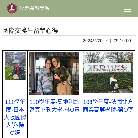
到
主
財務金融學系
要
內
容
國際交換生留學心得
2024/7/20 下午 09:10:00
111學年
110學年度-奧地利約
108學年度-法國北方
度-日本
翰克卜勒大學-林O萱
商業高等學院-蔡O寧
大阪國際
大學-陳
O婷