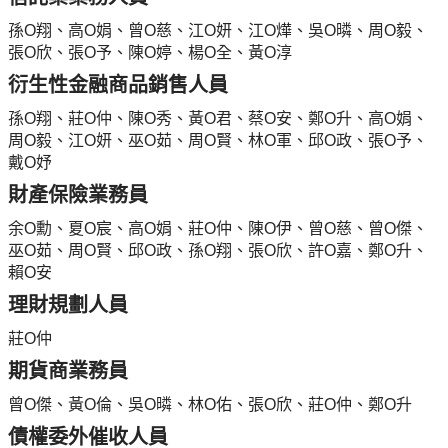
孫O翔、高O娟、曾O慈、江O妍、江O燁、吳O暽、周O毅、
張O欣、張O予、陳O婷、楊O全、黃O淳
衍生性金融商品銷售人員
孫O翔、莊O仲、陳O秀、黃O君、蔡O安、鄭O升、高O娟、
周O毅、江O妍、巫O茹、周O賢、林O軍、邱O政、張O予、
戴O妤
財產保險業務員
余O勳、夏O宸、高O娟、莊O仲、陳O伊、曾O慈、曾O傑、
巫O茹、周O賢、邱O政、孫O翔、張O欣、許O嘉、鄭O升、
賴O安
理財規劃人員
莊O仲
期貨商業務員
曾O傑、黃O倫、吳O暽、林O佑、張O欣、莊O仲、鄭O升
債權委外催收人員