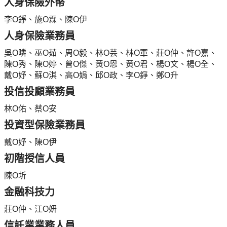
人身保險外幣
李O錚、施O霖、陳O伊
人身保險業務員
吳O暽、巫O茹、周O毅、林O芸、林O軍、莊O仲、許O嘉、
陳O秀、陳O婷、曾O傑、黃O恩、黃O君、楊O文、楊O全、
戴O妤、蘇O淇、高O娟、邱O政、李O錚、鄭O升
投信投顧業務員
林O佑、蔡O安
投資型保險業務員
戴O妤、陳O伊
初階授信人員
陳O圻
金融科技力
莊O仲、江O妍
信託業業務人員