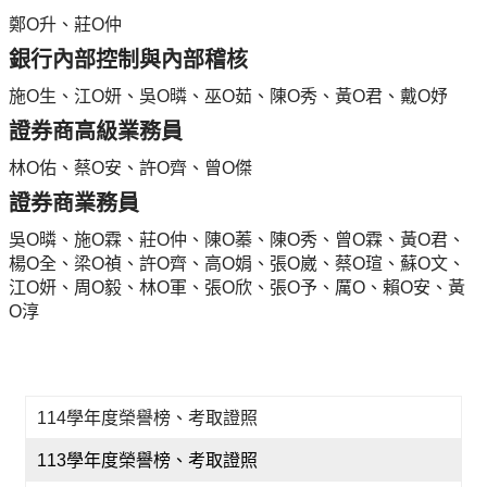
鄭O升、莊O仲
銀行內部控制與內部稽核
施O生、江O妍、吳O暽、巫O茹、陳O秀、黃O君、戴O妤
證券商高級業務員
林O佑、蔡O安、許O齊、曾O傑
證券商業務員
吳O暽、施O霖、莊O仲、陳O蓁、陳O秀、曾O霖、黃O君、
楊O全、梁O禎、許O齊、高O娟、張O崴、蔡O瑄、蘇O文、
江O妍、周O毅、林O軍、張O欣、張O予、厲O、賴O安、黃
O淳
114學年度榮譽榜、考取證照
113學年度榮譽榜、考取證照