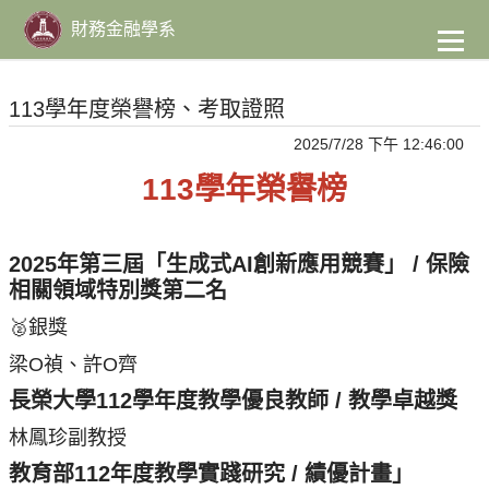
到
主
財務金融學系
要
內
容
113學年度榮譽榜、考取證照
2025/7/28 下午 12:46:00
113學年榮譽榜
2025年第三屆「生成式AI創新應用競賽」 / 保險
相關領域特別獎第二名
🥈
銀獎
梁
O
禎、許
O
齊
長榮大學112學年度教學優良教師 /
教學卓越獎
林鳳珍副教授
教育部112年度教學實踐研究 / 績優計畫」