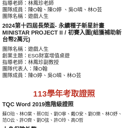
指導老師：林鳳珍老師
團隊成員：陳O翰、陳O婷 、吳O暽、林O芸
團隊名稱：遊戲人生
2024第十四屆長榮盃- 永續種子新星計畫
MINISTAR PROJECT II / 初賽入圍(組獲補助新
台幣2萬元)
團隊名稱：遊戲人生
創業主題：ESG財富增值桌遊
指導老師：林鳳珍副教授
團隊代表人：陳O翰
團隊成員：陳O婷、吳O暽、林O芸
113學年考取證照
TQC Word 2019進階級證照
蘇O珆、林O棠、蔡O彣、劉O寧、戴O安、劉O樂、林O妤、
范O云、許O齊、劉O弦、許O玲、高O哲