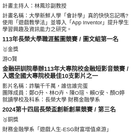
計畫主持人：林鳳珍副教授
計畫名稱：大學新鮮人學「會計學」真的快快忘記嗎?
使用「遊戲教學法」並導入「App Inventor」提升學生
學習興趣及資訊能力之研究。
113年長榮大學職涯藍圖競賽 / 圖文組第一名
🥇金獎
游O賢
金融研訓院舉辦113年大專院校金融短影音競賽 /
入選全國大專院校最佳10支影片之一
影片名稱：詐騙千千萬，誰信誰完蛋
團隊成員：鄭O升、林O卉、陳O瑄、賴O安、顏O婷
就讀學校及科系：長榮大學 財務金融學系
2024第十四屆長榮盃創新創業競賽 / 第三名
🥉銅獎
財務金融學系「遊戲人生-ESG財富增值桌游」