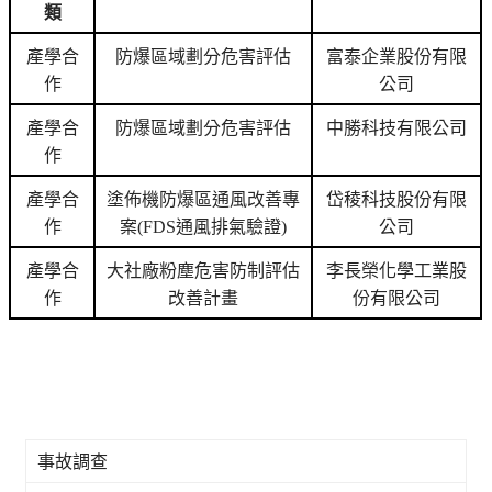
類
產學合
防爆區域劃分危害評估
富泰企業股份有限
作
公司
產學合
防爆區域劃分危害評估
中勝科技有限公司
作
產學合
塗佈機防爆區通風改善專
岱稜科技股份有限
作
案(FDS通風排氣驗證)
公司
產學合
大社廠粉塵危害防制評估
李長榮化學工業股
作
改善計畫
份有限公司
事故調查