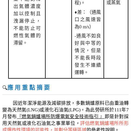
或蒸氣
程
)
。
出氣體濃度
♦
差：（通風
加以控制且
口之風速皆
洩漏停止，
為
0 m/s
）
不能防止可
燃性氣體的
-
通風不如良
滯留。
好與中等的
情況，但是
不能長時段
發生不連續
運轉。
應 用 重 點 摘 要
🔍
因近年潔淨能源及減碳排放，多數鍋爐原料已由重油轉
變為天然氣(LNG)或液化石油氣(LPG)，為此勞研所於111年7
月發布
『燃氣鍋爐場所防爆電氣安全技術指引 』
即是針對採
用天然氣或液化石油氣之事業單位，
評估燃氣鍋爐場所所形
成爆炸性環境的可能性，並劃分等級區域
的參考性說明。