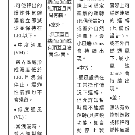
牆面≥3面或
-
可使釋出的
實際上可
際上可穩定
無頂蓋且四
爆炸性氣體
穩定連續
連續的運轉
周有牆。
濃度立即減
的運轉
(
具備份設計
)
♦室外：
少並保持在
(
具備份
或室外自然
-無頂蓋且
LEL
以下。
設計
)
。
通風下，最
牆面≤3面或
或室外自
小風速
0.5m/s
♦
中度通風
有頂蓋且牆
然通風
會持續出
(VM)
：
面≦2面。
下
,
最小
現。
-
邊界區域形
風速
♦
中等：
成濃度低於
0.5m/s
會
LEL
且洩漏
-
通風設備在
持續出
停止，爆炸
正常操作情
現。
性氣體也不
況下運轉，
♦
差：
會殘留。
但允許短暫
無法有效
時段不連續
♦
低度通風
控制逸散
運轉
(
具連鎖
(VL)
：
或稀釋可
功能，如自
-
當洩漏時，
燃性氣體
動停止製
並不能對釋