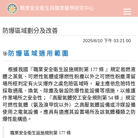
到
主
職業安全衛生與職業醫學研究中心
要
內
容
防爆區域劃分及改善
2025/6/10 下午 03:21:00
防 爆 區 域 適 用 範 圍
🎯
根據我國『職業安全衛生設施規則第 177 條 』
規定易燃液
體之蒸氣、可燃性氣體或爆燃性粉塵以外之可燃性粉塵滯留
場所經判定有火災爆炸之虞危險區域時， 雇主應依危險特性
採取通風、換氣、除塵及裝設防爆性能設備等措施，以維護
作業場所之安全性；
『高壓氣體勞工安全規則第 54 條 』規定
可燃性氣體（氨及溴甲烷以外）之高壓氣體設備或冷媒設備
使用之電氣設備，應具有適應其設置場所及該氣體種類之防
爆性能構造。
職業安全衛生設施規則第 177 條