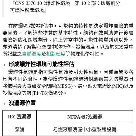
『CNS 3376-10-2爆炸性環境－第 10-2 部：區域劃分－
可燃性粉塵環境』
在防爆區域的評估中，可燃物的特性是決定爆炸風險的重
要因素，了解這些物質的基本特性，能夠有效幫助進行後續
風險評估和區域劃分。除上述當中的可燃性物質判別以外，
亦須清楚了解製程空間中的操作、設備溫度，以及於SDS當中
所記載之
自燃溫度
及
相對密度
等物理化學特性。
形成爆炸性環境可能性評估
爆炸性氣體是指可燃性氣體及引火性蒸氣，因種類繁多各
具有不同危險性，為使爆炸性氣體能夠對應適當之防爆器具
將依照最大實驗安全間隙(MESG)、最小點火電流比(MIC)以及
設備溫度等級(T1~T6)做區分。
洩漏源位置
IEC
洩漏源
NFPA497
洩漏源
泵浦
易燃液體洩漏中小型製程設備