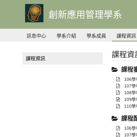
到
主
創新應用管理學系
要
內
容
訊息中心
學系介紹
學系成員
課程資訊
課程資
課程資訊
課程
106
107
108
109
110
課程
106
107