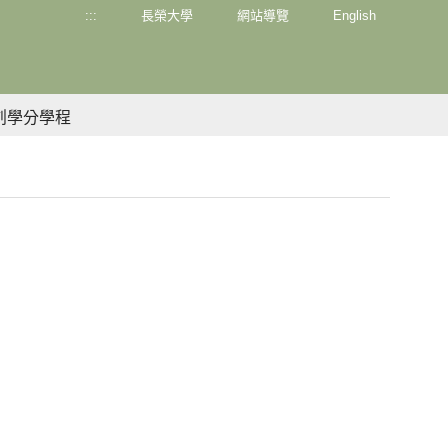
:::
長榮大學
網站導覽
English
創學分學程