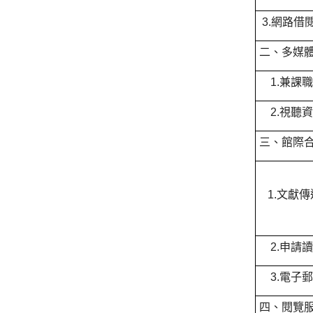
3.網路借
二、多媒
1.兼課
2.視聽
三、館際
1.文獻傳
2.申請
3.電子
四、閱覽