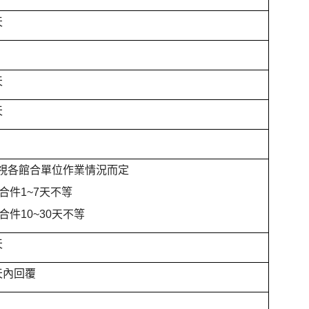
天
天
天
視各館合單位作業情況而定
館合件1~7天不等
館合件10~30天不等
天
天內回覆