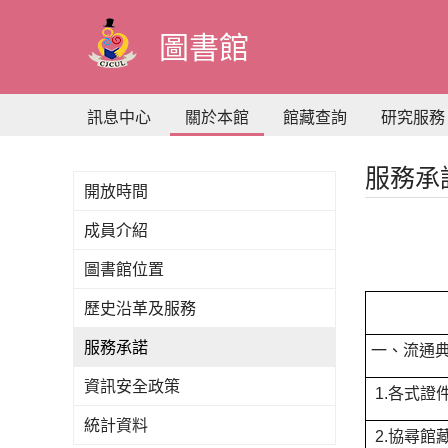
到
主
圖書館
要
內
容
訊息中心
關於本館
館藏查詢
研究服務
服務承
開放時間
成員介紹
圖書館位置
歷史沿革及服務
服務承諾
一、流通
資訊安全政策
1.各式證
統計資料
2.協尋館