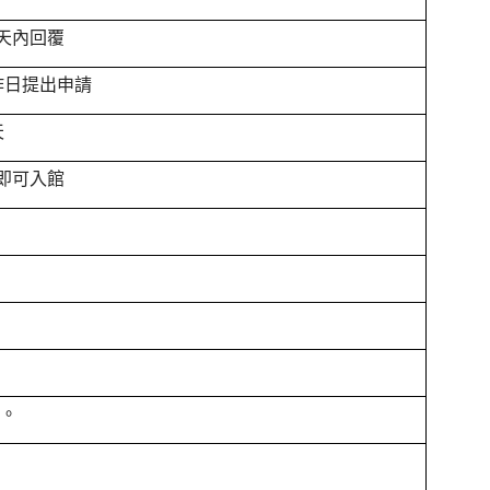
天內回覆
作日提出申請
天
即可入館
展。