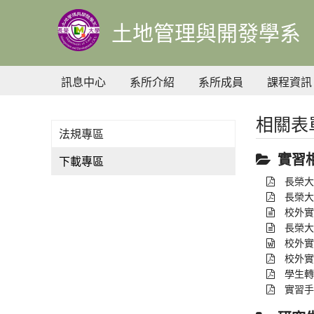
到
主
土地管理與開發學系
要
內
容
訊息中心
系所介紹
系所成員
課程資訊
相關表
法規專區
實習
下載專區
長榮大
長榮大
校外實
長榮大
校外實
校外實
學生轉
實習手