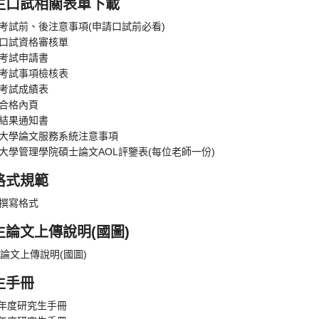
生口試相關表單下載
位考試前、後注意事項(申請口試前必看)
位口試資格審核單
位考試申請書
位考試事項檢核表
位考試成績表
試合格內頁
試結果通知書
榮大學論文服務系統注意事項
榮大學管理學院碩士論文AOL評鑒表(每位老師一份)
格式規範
文撰寫格式
生論文上傳說明(國圖)
論文上傳說明(國圖)
生手冊
學年度研究生手冊