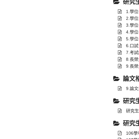
研究
1.學
2.學
3.學
4.學
5.學
6.口
7.考
8.長
9.長
論文
9.論
研究
研究生
研究
106