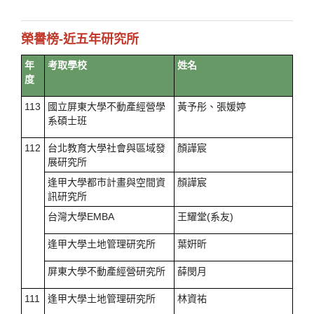
榮譽榜-近五年研究所
年
考取學校
姓名
度
113
國立屏東大學不動產經營學
黃予彤、張媛婷
系碩士班
112
台北教育大學社會與區域發
顏譁宸
展研究所
逢甲大學都市計畫與空間資
顏譁宸
訊研究所
台灣大學EMBA
王耀堂(系友)
逢甲大學土地管理研究所
葉姸昕
屏東大學不動產經營研究所
薛閔月
111
逢甲大學土地管理研究所
林資祐