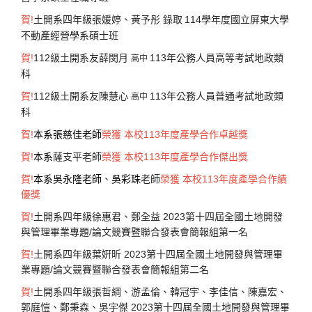
賀
!
土開系四年級張媛婷、黃予彤
錄取
114學年度國立屏東大學
不動產經營學系碩士班
賀
!
112級
土開系友薛閔月
113年公務人員高等考試地政類
高中
科
賀
!
112級
土開系友陳慧心
113年公務人員普通考試地政類
高中
科
賀!
本系張慈佳老師
榮
獲 本校113年度產學合作卓越獎
賀!
本系
薩支平老師
榮
獲 本校113年度產學合作傑出獎
賀!
本系吳永隆老師
、
吳彩珠
老師
榮
獲 本校113年度產學合作績
優獎
賀
!
土開系四年級
徐惠君、鄭全益
2023第十四屆全國土地開發
與管理畢業專題/論文競賽暨聯合發表會簡報組第一名
賀
!
土開系四年級
葉姸昕
2023第十四屆全國土地開發與管理畢
業專題/論文競賽暨聯合發表會簡報組第二名
賀
!
土開系四年級
張哲綱、游孟倫、韓冠宇、李佳信、陳嘉宏、
郭庭愷、鄭秉森、吳宇傑
2023第十四屆全國土地開發與管理畢