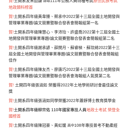
賀
!
土開系友朱劭謙
111年公務人員特種考試
原住民族考試
錄取
地政類科榜首
賀
!
土開系四年級
黃韋臻、蔡承中2022第十三屆全國土地開發與
管理畢業專題/論文競賽暨聯合發表會簡報組第一名
賀
!
土開系四年級陳慧心
、李沛珆、許盛喬2022第十三屆全國土
地開發與管理畢業專題/論文競賽暨聯合發表會簡報組第二名
賀
!
土開系四年級
謝承諺、薛閔月、蘇睿楨、蘇玟綺2022第十三
屆全國土地開發與管理畢業專題/論文競賽暨聯合發表會簡報組
佳作
賀
!
土開系四年級
陳友杰、廖唐巧2022第十三屆全國土地開發與
管理畢業專題/論文競賽暨聯合發表會海報組人氣獎第二名
賀!
土開四年級張涵如 榮獲得2022年土地學術研討會最佳論文
獎
賀!
土開系四年級張涵如同學榮獲2022年蕭錚博士教育獎學金
賀
!
土開系四年級柳宗佑 110年國家專技人員
地政士考試
榮登全
國榜首
賀
!
土開系四年級
陳冠豪、黃虹媛
108年專技普考不動產經
高中