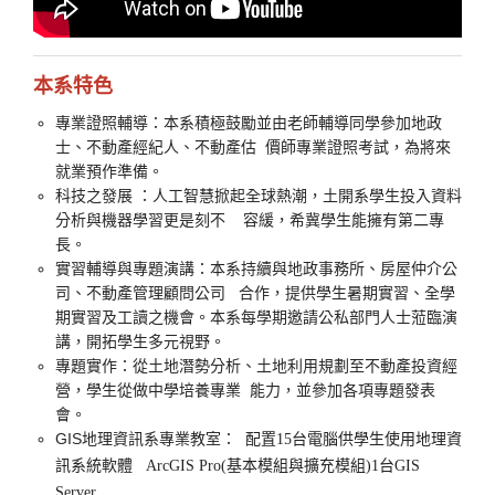
本系特色
專業證照輔導：
本系積極鼓勵並由老師輔導同學參加地政
士、不動產經紀人、不動產估 價師專業證照考試，為將來
就業預作準備。
科技之發展 ：
人工智慧掀起全球熱潮，土開系學生投入資料
分析與機器學習更是刻不 容緩，希冀學生能擁有第二專
長。
實習輔導與專題演講：
本系持續與地政事務所、房屋仲介公
司、不動產管理顧問公司 合作，提供學生暑期實習、全學
期實習及工讀之機會。本系每學期邀請公私部門人士蒞臨演
講，開拓學生多元視野。
專題實作：
從土地潛勢分析、土地利用規劃至不動產投資經
營，學生從做中學培養專業 能力，並參加各項專題發表
會。
GIS地理資訊系專業教室：
配置15台
電腦供學生使用地理資
訊系統軟體
ArcGIS Pro(
基本模組與擴充模組
)
1
台
GIS
Server。