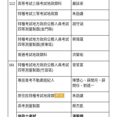
112
高等考試三級考試地政類科
嚴誌承
特種考試三等考試地政類
朱劭謙
特種考試地方政府公務人員考試
胡守涵
四等測量製圖(金門縣)
特種考試地方政府公務人員考試
蔡瑋晟
四等測量製圖(屏東區)
普通考試地政類科
洪聖祐
特種考試地方政府公務人員考試
曾笙富
111
四等測量製圖(竹苗區)
專技普考不動產經紀人
陳慧心
、
薛閔月
、
薛
閔任
、
劉達一
原住民特種考試地政類
(榜首)
朱劭謙
高考測量製圖
蔡杰凱
溫智傑
地政士考試