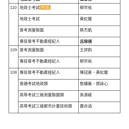
110
地政士考試
(榜首)
柳宗祐
地政士考試
黃虹媛
普考測量製圖
蔡杰凱
專技普考不動產經紀人
呂琮祺
109
普考測量製圖
王羿鈞
專技普考不動產經紀人
柳宗祐
108
專技普考不動產經紀人
陳冠豪、黃虹媛
普通考試地政類
詹繡襄、鄧詠心
高等考試三級測量製圖類
吳源峻
高等考試三級都市計畫技術類
蕭亦涵