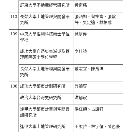
屏東大學不動產經營研究所
黃育慈
110
長榮大學土地管理與開發研
張涵如、曾笙富、張歆
究所
評、吳定遠、林柏成
109
中央大學搖測科技碩士學位
徐庭偉
學程
成功大學自然災害減災及管
李佳諠
理國際碩士學位學程
長榮大學土地管理與開發研
戴宏宜、陳濬洋
究所
108
成功大學都市計劃研究所
許婉容
政治大學台灣史研究所
洪郁宸
逢甲大學都市計畫與空間資
洪任頡、古語軒
訊研究所
逢甲大學土地管理研究所
王柔雅、林宇倫、陳邑豪