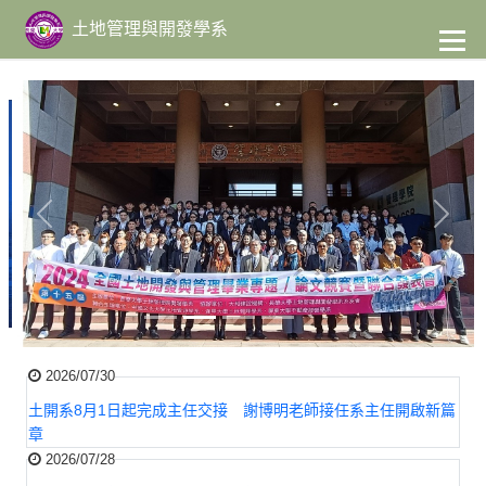
至
主
土地管理與開發學系
要
內
容
Previous
Next
2026/07/30
土開系8月1日起完成主任交接 謝博明老師接任系主任開啟新篇
章
2026/07/28