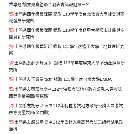
業專題/論文競賽暨聯合發表會簡報組第三名
賀
!
土開系四年級嚴譁宸 錄取 113學年度台北教育大學社會與區
域發展研究所
賀
!
土開系四年級嚴譁宸 錄取 113學年度逢甲大學都市計畫與空
間資訊研究所
賀
!
土開系四年級
葉姸昕
錄取
113學年度
逢甲大學土地管理研究
所
賀
!
土開系友薛閔月
錄取
113學年
度
屏東大學不動產經營研
(系友)
究所
賀
!
土開系友王耀堂
錄取 113學年度台灣大學EMBA
(系友)
賀
!
土開系友蔡瑋晟
112年特種考試地方政府公務人員考試
高中
四等測量製圖(屏東區)
賀
!
土開系友胡守涵
112年特種考試地方政府公務人員考試
高中
四等測量製圖(金門縣)
賀
!
土開系友嚴誌承
112年公務人員高等考試三級考試地政
高中
類科