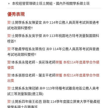
本校經營管理碩士班土開組、國內外相關學系碩士班
優秀表現
賀
!
土開學系系友陳姿宜
114年公務人員高等考試與普通考
高中
試地政類科雙榜!!
賀!
土開學系系友吳宇傑
113年桃園地方特考測量製圖類科
高中
榜首!!
賀
!
不動產學程系友蔡侑任
114年公務人員高等考試與普通
高中
考試地政類科雙榜!!
賀
!本系吳永隆老師、吳彩珠老師
榮獲
本校114年度產學合作績
優獎
賀
!本系張慈佳老師、薩支平老師
榮獲
本校114年度產學合作傑
出獎
賀
!
土開系系友陳冠穎
113年特種考試離島地區公務人員考
高中
試三等測量製圖(連江縣)
賀
!
土開系四年級王崧邑
錄取
114學年度國立屏東大學不動產經
營學系碩士在職專班