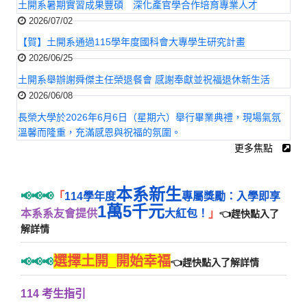
土開系暑期實習成果豐碩 深化產官學合作培育專業人才
2026/07/02
【賀】土開系通過115學年度國科會大專學生研究計畫
2026/06/25
土開系舉辦謝舜傑主任榮退餐會 感謝奉獻並祝福退休新生活
2026/06/08
長榮大學於2026年6月6日（星期六）舉行畢業典禮，現場氣氛
溫馨而隆重，充滿感恩與祝福的氛圍。
更多焦點
本系新生
📢📢📢
「
114學年度
專屬獎勵：入學即享
1萬5千元
本系系友會提供
大紅包！
」
👈趕快點入了
解詳情
選擇土開_開始幸福
📢📢📢
👈趕快點入了解詳情
114 考生指引