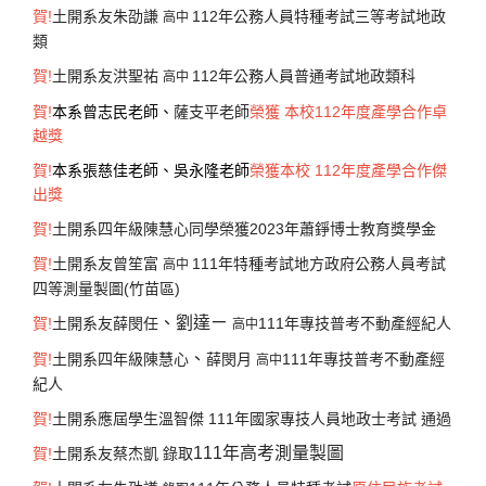
賀
!
土開系友朱劭謙
112年公務人員特種考試三等考試地政
高中
類
賀
!
土開系友洪聖祐
112年公務人員普通考試地政類科
高中
賀!
本系曾志民老師、
薩支平老師
榮
獲 本校112年度產學合作卓
越獎
賀!
本系張慈佳老師、吳永隆老師
榮
獲本校 112年度產學合作傑
出獎
賀!
土開系四年級陳慧心同學榮獲2023年蕭錚博士教育獎學金
賀
!
土開系友曾笙富
111年特種考試地方政府公務人員考試
高中
四等測量製圖(竹苗區)
、劉達ㄧ
賀
!
土開系友薛閔任
111年專技普考不動產經紀人
高中
、
賀
!
土開系四年級陳慧心
薛閔月
111年專技普考不動產經
高中
紀人
賀
!
土開系應屆學生溫智傑 111年國家專技人員地政士考試 通過
111年高考測量製圖
賀
!
土開系友蔡杰凱
錄取