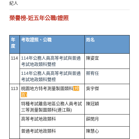
紀人
榮譽榜-近五年公職/證照
年
考取證照、公職
姓名
度
114
114年公務人員高等考試與普通
陳姿宜
考試地政類科雙榜
114年公務人員高等考試與普通
蔡宥任
考試地政類科雙榜
113
桃園地方特考測量製圖類科
(榜
吳宇傑
首)
特種考試離島地區公務人員考試
陳冠穎
三等測量製圖類科(連江縣)
高等考試地政類科
薛閔月
普通考試地政類科
陳慧心