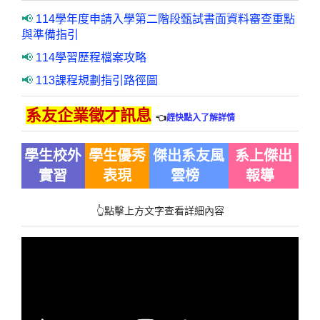
📢
114學年度申請入學第二階段甄試書面資料審查重點
與準備指引
📢
114學習歷程檔案攻略
📢
113課程規劃指引路徑圖
系友企業徵才訊息
👈
趕快點入了解詳情
學生校外
學生
優秀
傑出系友風
系上
傑出
實習
表現
雲榜
報導
👆點擊上方文字查看詳細內容