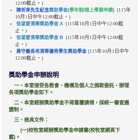
12:00
截止。)
115
年
陳祈來先生紀念
獎助學金(
學年制/限上學期申請
)
(
10
月
1
日中午
12:00
截止。)
115
年
10
月
1
日中午
12:00
截
信望愛清寒獎助學金
A
(
止。)
115
年
10
月
1
日中午
12:00
截
信望愛清寒獎助學金 B
(
止。)
115
年
10
月
1
日中午
黃守義長老清寒優秀學生獎助學金
(
12:00
截止。)
獎助學金申辦說明
一、本室接受各教會、機構及個人之捐款委託，辦理
各項獎助學金如下。
二、本室經辦獎助學金不得重覆請領，採統一審查遴
選制。
三、檢具文件：
(
一)校牧室經辦獎助學金申請書(校牧室網頁下
載)。