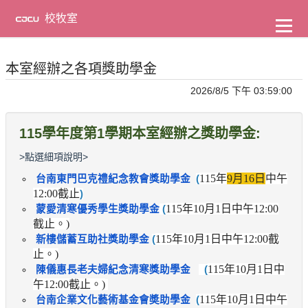
到
主
校牧室
要
內
容
本室經辦之各項獎助學金
2026/8/5 下午 03:59:00
115學年度第1學期本室經辦之獎助學金:
>點選細項說明>
115
年
9
月
16
日
中午
台南東門巴克禮紀念教會獎助學金
(
12:00
截止
)
115
年
10
月
1
日中午
12:00
蒙愛清寒優秀學生獎助學金
(
截止。)
115
年
10
月
1
日中午
12:00
截
新樓儲蓄互助社獎助學金
(
止。)
115
年
10
月
1
日中
陳儀惠長老夫婦紀念清寒獎助學金
(
午
12:00
截止。)
115
年
10
月
1
日中午
台南企業文化藝術基金會奬助學金
(