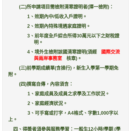
(
二)所申請項目需檢附清寒證明者(擇一檢附)
：
1
、效期內中/低收入戶證明
。
2
、效期內特殊境遇家庭證明
。
3
、前年度全戶綜合所得30萬元以下之財稅證
明
。
4
、境外生檢附該國清寒證明(須經
國際交流
與兩岸事務室
核章)。
(
三)前學期成績單(含操行)，新生入學第一學期免
附。
(
四)撰寫自傳，內容須含：
1
、家庭成員及成員之求學及工作狀況。
2
、家庭經濟狀況。
3
、可手寫或打字，A4格式、字數1,000字以
上。
四、得奬者須參與服務學習：一般生12小時/學期 (學