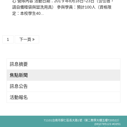
心 營隊內容 活動日期：201９年8月18日~23日（含住宿，
請自備睡袋與盥洗用具） 參與學員：預計100人（資格限
定：本校學生40...
1
下一頁
訊息摘要
焦點新聞
訊息公告
活動報名
71101台南市歸仁區長大路1號（第二教學大樓五樓T20522）
(06)2785123 #3351