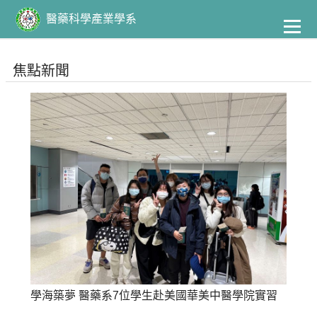
到
主
醫藥科學產業學系
要
內
容
焦點新聞
學海築夢 醫藥系7位學生赴美國華美中醫學院實習