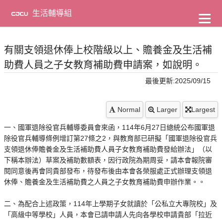
到
主
生活輔導組
要
內
容
有關支領退休俸上校階級以上、贍養金及生活補
助費人員之子女教育補助費申請案，如說明。
最後更新:2025/09/15
Normal
Larger
Largest
一、國軍退除役官兵輔導委員會來函，114年6月27日總統公布國軍退
除役官兵輔導條例增訂第27條之2，與教育部已研擬「國軍退除役官兵
支領退休俸贍養金及生活補助費人員子女教育補助費發給辦法」（以
下稱本辦法）草案及補助數額表，因行政院為期周妥，請本會報院審
閱同意後再會同貴部發布，待發布後由本會各榮服處正式辦理支領退
休俸、贍養金及生活補助費之人員之子女教育補助費申辦作業。。
二、為配合上述政策，114年上學期子女就讀於「公私立大專院校」及
「高級中等學校」人員，本會已請申請人先向各學校申請貴部「拉近