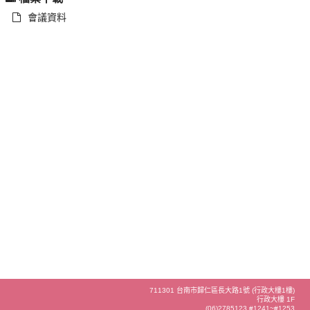
會議資料
711301 台南市歸仁區長大路1號 (行政大樓1樓)
行政大樓 1F
(06)2785123 #1241~#1253