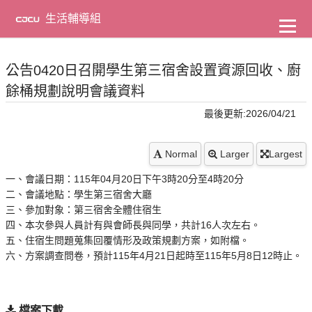
到
主
生活輔導組
要
內
容
公告0420日召開學生第三宿舍設置資源回收、廚
餘桶規劃說明會議資料
最後更新:2026/04/21
Normal
Larger
Largest
一、會議日期：115年04月20日下午3時20分至4時20分
二、會議地點：學生第三宿舍大廳
三、參加對象：第三宿舍全體住宿生
四、本次參與人員計有與會師長與同學，共計16人次左右。
五、住宿生問題蒐集回覆情形及政策規劃方案，如附檔。
六、方案調查問卷，預計115年4月21日起時至115年5月8日12時止。
檔案下載