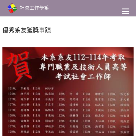
到
主
社會工作學系
要
內
容
優秀系友獲獎事蹟