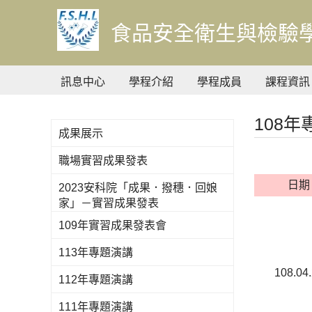
到
主
食品安全衛生與檢驗
要
內
容
訊息中心
學程介紹
學程成員
課程資訊
108
成果展示
職場實習成果發表
日期
2023安科院「成果．撥穗．回娘
家」－實習成果發表
109年實習成果發表會
113年專題演講
108.04
112年專題演講
111年專題演講