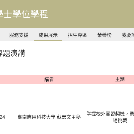
學士學位學程
服務支援
成果展示
招生專區
榮譽榜
我要
年專題演講
講者
主題
掌握校外實習契機，
.24
臺南應用科技大學 蘇宏文主秘
場挑戰