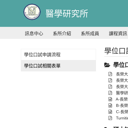
到
主
醫學研究所
要
內
容
訊息中心
系所介紹
系所成員
課程資訊
學位口
學位口試申請流程
學位
學位口試相關表單
長榮大
長榮大
長榮大
醫學研
A-長
B-長
C-長
Turni