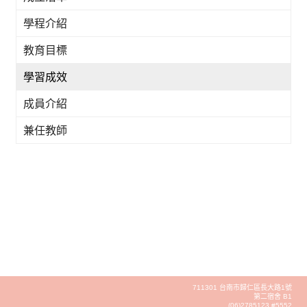
學程介紹
教育目標
學習成效
成員介紹
兼任教師
711301 台南市歸仁區長大路1號
第二宿舍 B1
(06)2785123 #5552