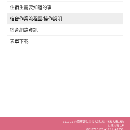
住宿生需要知道的事
宿舍作業流程圖/操作說明
宿舍網路資訊
表單下載
711301 台南市歸仁區長大路1號 (行政大樓1樓)
行政大樓 1F
(06)2785123 #1241~#1253