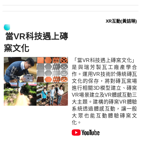
XR互動(黃詰琳)
當VR科技遇上磚
窯文化
「當VR科技遇上磚窯文化」
是與瑞芳製瓦工廠產學合
作。運用VR技術於傳統磚瓦
文化的保存，將對磚瓦窯場
進行相關3D模型建立、磚窯
VR場景建立及VR體感互動三
大主題。建構的磚窯VR體驗
系統透過體感互動，讓一般
大眾也能互動體驗磚窯文
化。