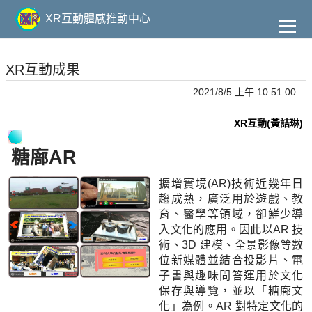
到
主
XR互動體感推動中心
要
內
容
XR互動成果
2021/8/5 上午 10:51:00
XR互動(黃詰琳)
糖廍AR
擴增實境(AR)技術近幾年日
趨成熟，廣泛用於遊戲、教
育、醫學等領域，卻鮮少導
入文化的應用。因此以AR 技
術、3D 建模、全景影像等數
位新媒體並結合投影片、電
子書與趣味問答運用於文化
保存與導覽，並以「糖廍文
化」為例。AR 對特定文化的