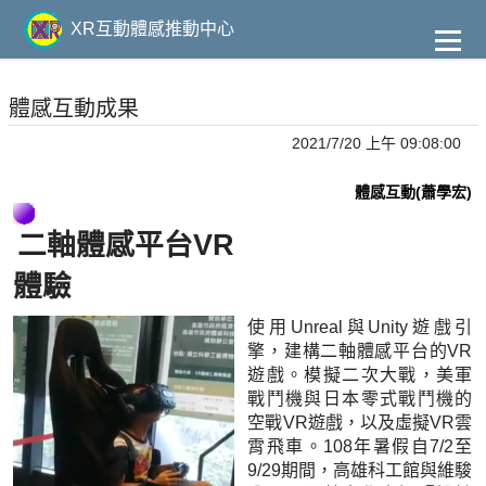
到
主
XR互動體感推動中心
要
內
容
體感互動成果
2021/7/20 上午 09:08:00
體感互動(蕭學宏)
二軸體感平台VR
體驗
使用Unreal與Unity遊戲引
擎，建構二軸體感平台的VR
遊戲。模擬二次大戰，美軍
戰鬥機與日本零式戰鬥機的
空戰VR遊戲，以及虛擬VR雲
霄飛車。108年暑假自7/2至
9/29期間，高雄科工館與維駿