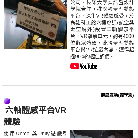
公司、長榮大學資訊暨設計
學院合作，推廣輕量型動態
平台，深化VR體驗感受，於
高雄科工館六樓廊道(航空與
太空廳外)設置二軸體感平
台，VR體驗單元，約有4000
位觀眾體驗，此輕量型動態
平台與VR遊戲內容，獲得超
過90%的極佳評價
。
體感互動(蕭學宏)
六軸體感平台VR
體驗
使用Unreal與Unity遊戲引