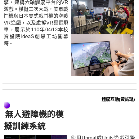
擎，建構六軸體感平台的VR
遊戲。模擬二次大戰，美軍戰
鬥機與日本零式戰鬥機的空戰
VR遊戲，以及虛擬VR雲霄飛
車，展示於110年04/13本校
資設院IdeaS創思工坊開幕
時
。
體感互動(黃詰琳)
無人避障機的模
擬訓練系統
使用Unreal或Unity遊戲引擎