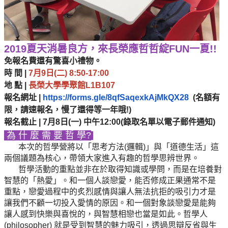
2019夏天消暑良方，來長榮應哲哲綻FUN一夏!!
免報名費還有驚喜小禮物。
時 間 |
7月9日(二) 8:50-17:00
地 點 |
長榮大學學聚館L1B107
報名網址 |
https://forms.gle/8qfSaqexkAjMkQX28
(名額有
限，請速報名，慢了還得等一年哦!)
報名截止 | 7月8日(一) 中午12:00(錄取名單以電子郵件通知)
為 什 麼 需 要 哲 學?
本次的哲學營將以「思考方法(邏輯)」與「道德生活」這
兩個議題為核心，帶領大家進入有趣的哲學思辨世界。
哲學活動的重點並非在於取得知識或學問，而是在培養對
智慧的「熱愛」。和一個人談戀愛，能否修成正果通常不是
重點，戀愛過程中的炙烈感情與讓人無法抗拒的吸引力才是
讓我們不顧一切投入愛情的原因。和一個對象談戀愛是能夠
讓人感到快樂與喜悅的，與智慧相戀也當是如此。哲學人
(philosopher) 就是受到智慧的魅力吸引，透過思辯反省與生